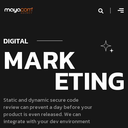
DIGITAL
M
A
R
K
E
T
I
N
G
S
t
a
t
i
c
a
n
d
d
y
n
a
m
i
c
s
e
c
u
r
e
c
o
d
e
r
e
v
i
e
w
c
a
n
p
r
e
v
e
n
t
a
d
a
y
b
e
f
o
r
e
y
o
u
r
p
r
o
d
u
c
t
i
s
e
v
e
n
r
e
l
e
a
s
e
d
.
W
e
c
a
n
i
n
t
e
g
r
a
t
e
w
i
t
h
y
o
u
r
d
e
v
e
n
v
i
r
o
n
m
e
n
t