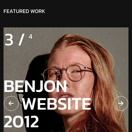
FEATURED WORK
4
/
4
BENJON
WEBSITE