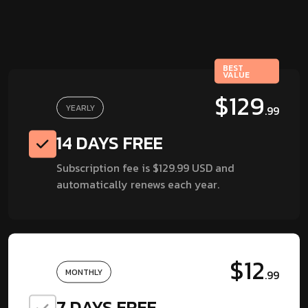
BEST
VALUE
$129
YEARLY
.99
14 DAYS FREE
Subscription fee is $129.99 USD and
automatically renews each year.
$12
MONTHLY
.99
7 DAYS FREE