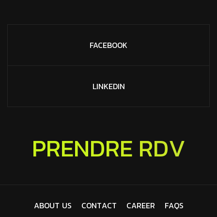
FACEBOOK
LINKEDIN
R
D
E
N
E
R
R
P
V
D
A
B
O
U
T
U
S
C
O
N
T
A
C
T
C
A
R
E
E
R
F
A
Q
S