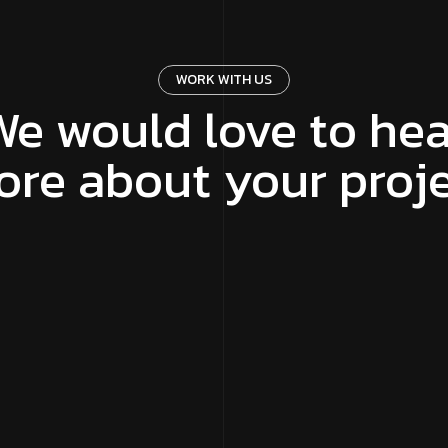
WORK WITH US
We would love to hea
re about your proj