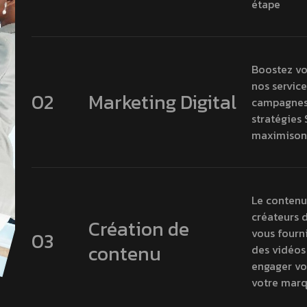
étape
Boostez vot
nos service
02
Marketing Digital
campagnes 
stratégies
maximisons
Le contenu 
créateurs 
Création de
vous fourni
03
contenu
des vidéos
engager vo
votre marq